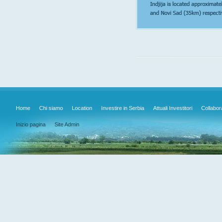
Home
Chi siamo
Location
Investire in Serbia
Attuali Investitori
Collabor
Inizio pagina
Site Admin