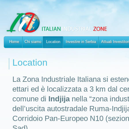
Home
Chi siamo
Location
Investire in Serbia
Attuali Investitor
Location
La Zona Industriale Italiana si esten
ettari ed è localizzata a 3 km dal ce
comune di
Indjija
nella “zona indust
dell’uscita autostradale Ruma-Indjij
Corridoio Pan-Europeo N10 (sezion
Sad).